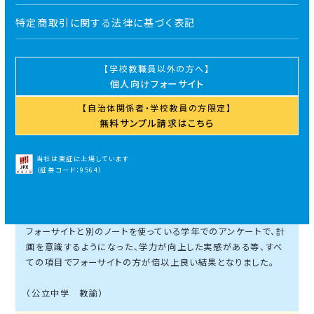
特定商取引に関する法律に基づく表記
フォーサイト手帳が大切すぎて、自分の手から１秒も離したくな
いです…！
と生徒から回収を拒まれました。
学校教職員以外の方へ
個人向けフォーサイト
（公立高校 教諭）
自治体関係者・学校教員の方限定
無料サンプル請求はこちら
生徒からは、
「卒業したらどこで買えるの？」
当社は東証に上場しています
といわれるくらい定着しました。
（証券コード：9564）
（公立高校 学年主任）
フォーサイトと別のノートを使っている学年でのアンケートで、計
画を意識するようになった、学力が向上した実感がある等、すべ
ての項目でフォーサイトの方が倍以上良い結果となりました。
（公立中学 教諭）