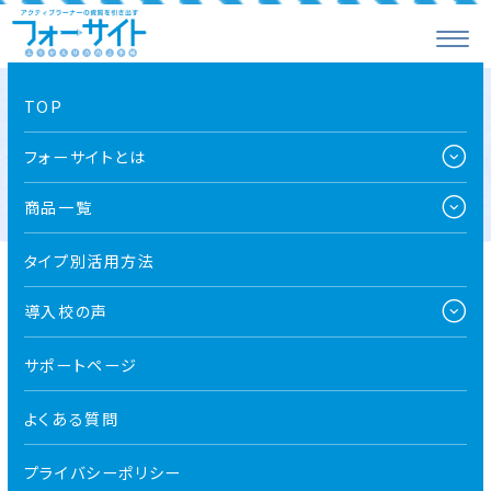
TOP
個別登録／一括処理で登録する
フォーサイトとは
商品一覧
タイプ別活用方法
導入校の声
全て
導入校向け
お知らせ
プレスリリース
メディア
サポートページ
よくある質問
2026.08.05
お知らせ
ReseEdに掲載されました！
プライバシーポリシー