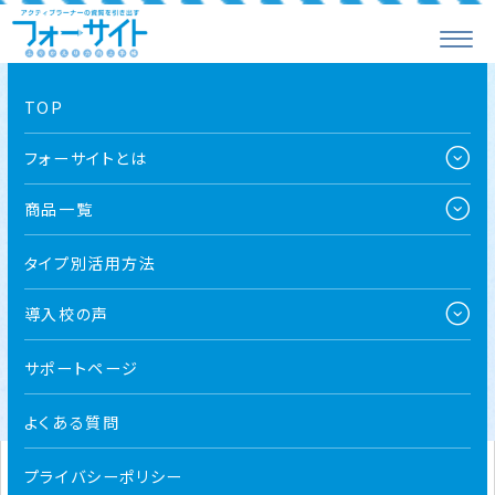
TOP
無料サンプル配布中
フォーサイトとは
こちらは学校での導入ご検討用のサンプルとなります。
商品一覧
大変恐れ入りますが、学校教職員以外の方にはサンプル
品のご送付を行っておりませんので予めご了承ください。
タイプ別活用方法
導入校の声
自治体関係者・学校教員の方限定
無料サンプル請求はこちら
サポートページ
よくある質問
プライバシーポリシー