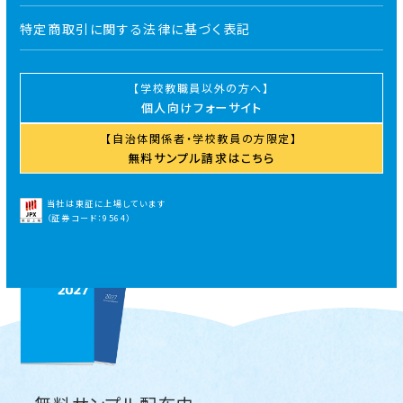
2026.02.01
導入校向け
お知らせ
特定商取引に関する法律に基づく表記
年間ガイダンスパック2月分をアップしました
2026.01.01
導入校向け
お知らせ
学校教職員以外の方へ
年間ガイダンスパック1月分をアップしました
個人向けフォーサイト
自治体関係者・学校教員の方限定
2025.12.01
導入校向け
お知らせ
無料サンプル請求はこちら
年間ガイダンスパック12月分をアップしました！
当社は東証に上場しています
（証券コード：9564）