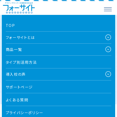
TOP
無料サンプル配布中
フォーサイトとは
こちらは学校での導入ご検討用のサンプルとなります。
商品一覧
大変恐れ入りますが、学校教職員以外の方にはサンプル
品のご送付を行っておりませんので予めご了承ください。
タイプ別活用方法
導入校の声
自治体関係者・学校教員の方限定
無料サンプル請求はこちら
サポートページ
よくある質問
プライバシーポリシー