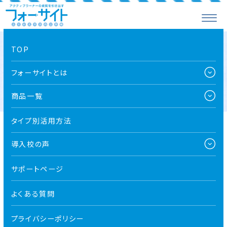
TOP
大分県立高田高等学校
フォーサイトとは
商品一覧
タイプ別活用方法
導入校の声
全て
導入校向け
お知らせ
プレスリリース
メディア
サポートページ
よくある質問
2026.08.05
お知らせ
ReseEdに掲載されました！
プライバシーポリシー