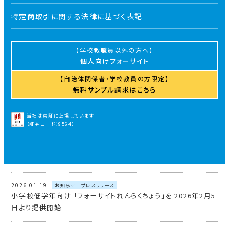
2026.08.05
お知らせ
プレスリリース
特定商取引に関する法律に基づく表記
全国約1,200校で活用される小中高校生向けのビジネス手帳
「フォーサイト」2027年度版を販売開始
学校教職員以外の方へ
2026.08.05
導入校向け
お知らせ
個人向けフォーサイト
子どもたちが「自分で学び、自分で進む力」を育むために。全国の
自治体関係者・学校教員の方限定
先生とつくってきたフォーサイト手帳の14年
無料サンプル請求はこちら
2026.03.01
導入校向け
お知らせ
当社は東証に上場しています
年間ガイダンスパック3月分をアップしました
（証券コード：9564）
2026.02.01
導入校向け
お知らせ
年間ガイダンスパック2月分をアップしました
2026.01.19
お知らせ
プレスリリース
小学校低学年向け 「フォーサイトれんらくちょう」を 2026年2月5
日より提供開始