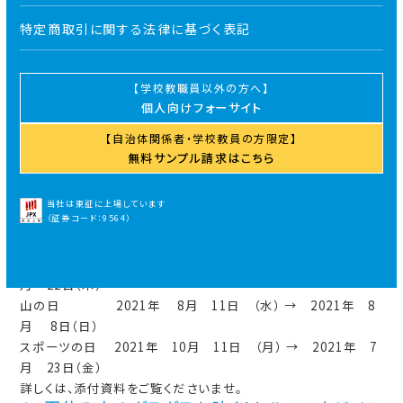
特定商取引に関する法律に基づく表記
学校教職員以外の方へ
個人向けフォーサイト
自治体関係者・学校教員の方限定
無料サンプル請求はこちら
※法改正による一部祝日・休日変更に伴う『2021年度版フォー
サイト手帳』訂正のお知らせ
当社は東証に上場しています
（証券コード：9564）
変更前
変更後
海の日
2021年 7月 19日 （月） → 2021年 7
月 22日（木）
山の日
2021年 8月 11日 （水） → 2021年 8
月 8日（日）
スポーツの日
2021年 10月 11日 （月） → 2021年 7
月 23日（金）
詳しくは、添付資料をご覧くださいませ。